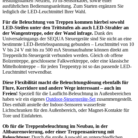
leistungsstarken Netzteil, 10 m-Sensorkabel, sowie einer
ausführlichen Bedienungsanleitung. Zum Starten ergänzen Sie
lediglich die LED-Leuchtmittel Ihrer Wahl.
Für die Beleuchtung von Treppen kommen hierbei sowohl
LED-Steifen unter den Trittstufen als auch LED-Strahler an
der Wangentreppe, oder der Wand infrage.
Dank des
Universaleingangs der SEQUA Steuergeräte sind Sie nicht an eine
bestimmte LED-Betriebsspannung gebunden – Leuchtmittel von 10
V bis 24 V mit bis zu 500 mA Stromaufnahme können direkt am
Treppenlicht-Steuergerät verbunden werden. Gleich ob offene
Bolzentreppe, geschlossene Falkwerktreppe, oder eine klassische
Mittelholmtreppe – für jeden Treppentyp ist so das passende LED-
Leuchtmittel verwendbar.
Diese Flexibilität macht die Beleuchtungslösung ebenfalls für
Flure, Korridore und andere Wege interessant – auch im
Freien!
Speziell für die Lauflicht-Beleuchtung in Außenbereichen
haben wir ein eigenes
Outdoor-Steuergeräte-Set
zusammengestellt.
Dies enthält anstelle der Indoor-Sensoren wasserfeste
Lichtschranken für den Außenbereich, oder Magnet-Kontakte für
Tore und Einfahrten.
Ob für die Treppenbeleuchtung im Neubau, in der
Altbaurenovierung, oder einer Treppensanierung mit
Beleuchtung:
Durch die große Auswahl an unterschiedlichen