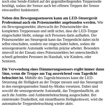
noch eine Sende-Einheit auf der gegenüberliegenden Treppenseite
benötigt, sodass der Sensor auch bei offenen Treppen der Sensor
einwandfrei funktioniert.
Neben den Bewegungssensoren kann am LED-Steuergerät
Professional auch ein Präsenzmelder angebunden werden.
Wie
ein Bewegungsmelder, überwacht der Präsenzmelder den
kompletten Treppenraum und stellt sicher, dass die LED-Treppe
eingeschaltet bleibt, solange sich Personen darin aufhalten. Der
Präsenzmelder am Steuergerät kann das Treppenlicht dabei nicht
selbst einschalten, sondern nur eingeschaltet halten, sodass die
sensorgesteuerte Automatik weiterhin präzise arbeitet. Besonders
sinnvoll ist der Einsatz eines Präsenzmelders bei unterschiedlich
schnell gehenden Personen im Haushalt, wie Kindern, oder
Senioren.
Die Verwendung eines Dämmerungssensors ergibt immer dann
Sinn, wenn die Treppe am Tag ausreichend vom Tageslicht
beleuchtet ist.
Mithilfe des Tageslichtsensors kann die LED-
Steuerung die Helligkeit an der Treppe messen und das Steuergerät
in den energiesparenden Stand-by-Modus versetzen. Dabei sind
sowohl die sensorgesteuerte Automatik, das Treppenlauflicht, als
auch die Antritts- und Ambientebeleuchtung ausgeschaltet. Bei
eintretender Dunkelheit, mit einstellbarem Helligkeitswert, wird die
automatische Treppenbeleuchtung wieder aktiv.