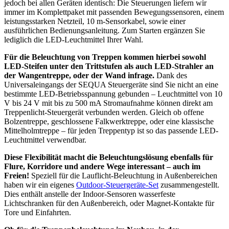
jedoch bei allen Geräten identisch: Die Steuerungen liefern wir
immer im Komplettpaket mit passenden Bewegungssensoren, einem
leistungsstarken Netzteil, 10 m-Sensorkabel, sowie einer
ausführlichen Bedienungsanleitung. Zum Starten ergänzen Sie
lediglich die LED-Leuchtmittel Ihrer Wahl.
Für die Beleuchtung von Treppen kommen hierbei sowohl
LED-Steifen unter den Trittstufen als auch LED-Strahler an
der Wangentreppe, oder der Wand infrage.
Dank des
Universaleingangs der SEQUA Steuergeräte sind Sie nicht an eine
bestimmte LED-Betriebsspannung gebunden – Leuchtmittel von 10
V bis 24 V mit bis zu 500 mA Stromaufnahme können direkt am
Treppenlicht-Steuergerät verbunden werden. Gleich ob offene
Bolzentreppe, geschlossene Falkwerktreppe, oder eine klassische
Mittelholmtreppe – für jeden Treppentyp ist so das passende LED-
Leuchtmittel verwendbar.
Diese Flexibilität macht die Beleuchtungslösung ebenfalls für
Flure, Korridore und andere Wege interessant – auch im
Freien!
Speziell für die Lauflicht-Beleuchtung in Außenbereichen
haben wir ein eigenes
Outdoor-Steuergeräte-Set
zusammengestellt.
Dies enthält anstelle der Indoor-Sensoren wasserfeste
Lichtschranken für den Außenbereich, oder Magnet-Kontakte für
Tore und Einfahrten.