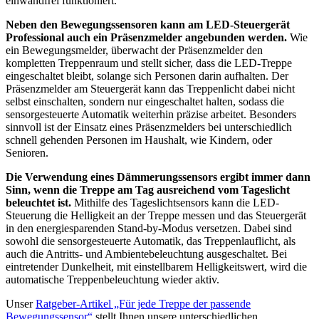
einwandfrei funktioniert.
Neben den Bewegungssensoren kann am LED-Steuergerät
Professional auch ein Präsenzmelder angebunden werden.
Wie
ein Bewegungsmelder, überwacht der Präsenzmelder den
kompletten Treppenraum und stellt sicher, dass die LED-Treppe
eingeschaltet bleibt, solange sich Personen darin aufhalten. Der
Präsenzmelder am Steuergerät kann das Treppenlicht dabei nicht
selbst einschalten, sondern nur eingeschaltet halten, sodass die
sensorgesteuerte Automatik weiterhin präzise arbeitet. Besonders
sinnvoll ist der Einsatz eines Präsenzmelders bei unterschiedlich
schnell gehenden Personen im Haushalt, wie Kindern, oder
Senioren.
Die Verwendung eines Dämmerungssensors ergibt immer dann
Sinn, wenn die Treppe am Tag ausreichend vom Tageslicht
beleuchtet ist.
Mithilfe des Tageslichtsensors kann die LED-
Steuerung die Helligkeit an der Treppe messen und das Steuergerät
in den energiesparenden Stand-by-Modus versetzen. Dabei sind
sowohl die sensorgesteuerte Automatik, das Treppenlauflicht, als
auch die Antritts- und Ambientebeleuchtung ausgeschaltet. Bei
eintretender Dunkelheit, mit einstellbarem Helligkeitswert, wird die
automatische Treppenbeleuchtung wieder aktiv.
Unser
Ratgeber-Artikel „Für jede Treppe der passende
Bewegungssensor“
stellt Ihnen unsere unterschiedlichen