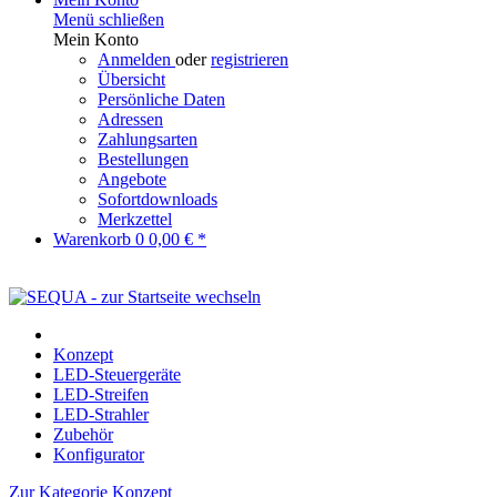
Menü schließen
Mein Konto
Anmelden
oder
registrieren
Übersicht
Persönliche Daten
Adressen
Zahlungsarten
Bestellungen
Angebote
Sofortdownloads
Merkzettel
Warenkorb
0
0,00 € *
Konzept
LED-Steuergeräte
LED-Streifen
LED-Strahler
Zubehör
Konfigurator
Zur Kategorie Konzept