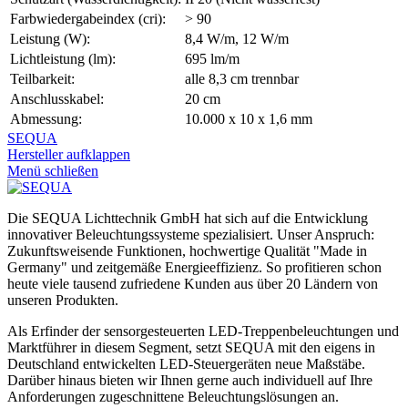
Farbwiedergabeindex (cri):
> 90
Leistung (W):
8,4 W/m, 12 W/m
Lichtleistung (lm):
695 lm/m
Teilbarkeit:
alle 8,3 cm trennbar
Anschlusskabel:
20 cm
Abmessung:
10.000 x 10 x 1,6 mm
SEQUA
Hersteller aufklappen
Menü schließen
Die SEQUA Lichttechnik GmbH hat sich auf die Entwicklung
innovativer Beleuchtungssysteme spezialisiert. Unser Anspruch:
Zukunftsweisende Funktionen, hochwertige Qualität "Made in
Germany" und zeitgemäße Energieeffizienz. So profitieren schon
heute viele tausend zufriedene Kunden aus über 20 Ländern von
unseren Produkten.
Als Erfinder der sensorgesteuerten LED-Treppenbeleuchtungen und
Marktführer in diesem Segment, setzt SEQUA mit den eigens in
Deutschland entwickelten LED-Steuergeräten neue Maßstäbe.
Darüber hinaus bieten wir Ihnen gerne auch individuell auf Ihre
Anforderungen zugeschnittene Beleuchtungslösungen an.