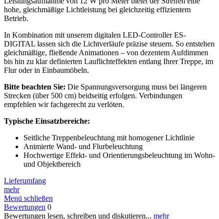
Leistungsaufnahme von 12 W pro Meter bietet der Streifen eine
hohe, gleichmäßige Lichtleistung bei gleichzeitig effizientem
Betrieb.
In Kombination mit unserem digitalen LED-Controller ES-
DIGITAL lassen sich die Lichtverläufe präzise steuern. So entstehen
gleichmäßige, fließende Animationen – von dezentem Aufdimmen
bis hin zu klar definierten Lauflichteffekten entlang Ihrer Treppe, im
Flur oder in Einbaumöbeln.
Bitte beachten Sie:
Die Spannungsversorgung muss bei längeren
Strecken (über 500 cm) beidseitig erfolgen. Verbindungen
empfehlen wir fachgerecht zu verlöten.
Typische Einsatzbereiche:
Seitliche Treppenbeleuchtung mit homogener Lichtlinie
Animierte Wand- und Flurbeleuchtung
Hochwertige Effekt- und Orientierungsbeleuchtung im Wohn-
und Objektbereich
Lieferumfang
mehr
Menü schließen
Bewertungen
0
Bewertungen lesen, schreiben und diskutieren...
mehr