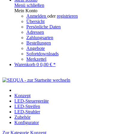
Menü schließen
Mein Konto
Anmelden
oder
registrieren
Übersicht
Persönliche Daten
Adressen
Zahlungsarten
Bestellungen
Angebote
Sofortdownloads
Merkzettel
Warenkorb
0
0,00 € *
Konzept
LED-Steuergeräte
LED-Streifen
LED-Strahler
Zubehör
Konfigurator
Zur Kategorie Konzept