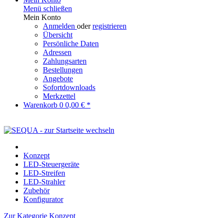
Menü schließen
Mein Konto
Anmelden
oder
registrieren
Übersicht
Persönliche Daten
Adressen
Zahlungsarten
Bestellungen
Angebote
Sofortdownloads
Merkzettel
Warenkorb
0
0,00 € *
Konzept
LED-Steuergeräte
LED-Streifen
LED-Strahler
Zubehör
Konfigurator
Zur Kategorie Konzept