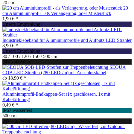
20 cm
20
cm Aluminiumprofil - als Verlängerung, oder Musterstück
1,90 € *
Unsere Empfehlung!
Industrieklebeband für Aluminiumprofile und Aufputz-LED-Strahler
8,90 € *
Unsere Empfehlung!
80 / 100 / 120 / 150 / 500 cm
24V - 4,0W/m
SEQUA
COB-LED-Streifen (280 LEDs/m) mit Anschlusskabel
ab 18,90 € *
Aluminiumprofil-Endkappen-Set (1x geschlossen, 1x mit
Kabelöffnung)
0,49 € *
IP67 wasserfest
500 cm
24V - 3,3W/m