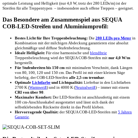
optimale Leistung und Helligkeit (nur 4,0 W, trotz der 280 LEDs/m) ist der
Streifen für alle Treppentypen – insbesondere auch offene Treppen – geeignet.
Das Besondere am Zusammenspiel aus SEQUA
COB-LED-Streifen und Aluminiumprofil:
Bestes Licht für Ihre Treppenbeleuchtung:
Die
280 LEDs pro Meter
in
Kombination mit der milchigen Abdeckung garantieren eine absolut
gleichmäßige und diffuse Stufenbeleuchtung.
Ideale Helligkeit:
Für eine harmonische und
blendfreie
Treppenbeleuchtung wird der SEQUA COB-Streifen mit
nur 4,0 W/m
hergestellt.
Für Stufenbreiten bis 150 cm
mit minimalem Verschnitt, dank Längen
von 80, 100, 120 und 150 cm. Das Profil ist mit einer kleinen Säge
beliebig, der COB-LED-Streifen
alle 2,5 cm trennbar
.
Optimale
Lichtfarbe
und Lichtqualität:
Lieferbar in den Lichtfarben
2700 K (
Warmweiß
) und in 4000 K (
Neutralweiß
) – immer mit einem
CRI von über 90
.
Maximaler Komfort:
Der LED-Streifen ist anschlussfertig mit einem
100 cm-Anschlusskabel ausgestattet und lässt sich dank der
selbstklebenden Rückseite direkt in das Profil kleben.
Hervorragende Qualität:
der SEQUA COB-LED-Streifen mit
5 Jahren
Garantie
.