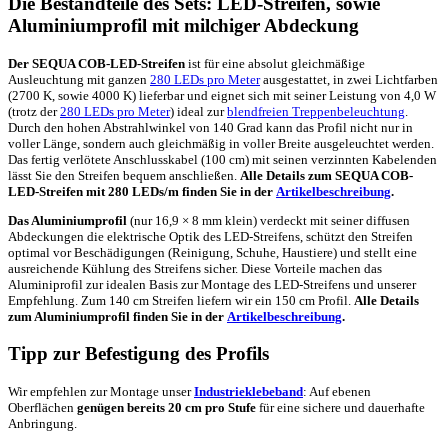
Die Bestandteile des Sets: LED-Streifen, sowie
Aluminiumprofil mit milchiger Abdeckung
Der SEQUA COB-LED-Streifen
ist für eine absolut gleichmäßige
Ausleuchtung mit ganzen
280 LEDs pro Meter
ausgestattet, in zwei Lichtfarben
(2700 K, sowie 4000 K) lieferbar und eignet sich mit seiner Leistung von 4,0 W
(trotz der
280 LEDs pro Meter
) ideal zur
blendfreien Treppenbeleuchtung
.
Durch den hohen Abstrahlwinkel von 140 Grad kann das Profil nicht nur in
voller Länge, sondern auch gleichmäßig in voller Breite ausgeleuchtet werden.
Das fertig verlötete Anschlusskabel (100 cm) mit seinen verzinnten Kabelenden
lässt Sie den Streifen bequem anschließen.
Alle Details zum SEQUA COB-
LED-Streifen mit 280 LEDs/m finden Sie in der
Artikelbeschreibung
.
Das Aluminiumprofil
(nur 16,9 × 8 mm klein) verdeckt mit seiner diffusen
Abdeckungen die elektrische Optik des LED-Streifens, schützt den Streifen
optimal vor Beschädigungen (Reinigung, Schuhe, Haustiere) und stellt eine
ausreichende Kühlung des Streifens sicher. Diese Vorteile machen das
Aluminiprofil zur idealen Basis zur Montage des LED-Streifens und unserer
Empfehlung. Zum 140 cm Streifen liefern wir ein 150 cm Profil.
Alle Details
zum Aluminiumprofil finden Sie in der
Artikelbeschreibung
.
Tipp zur Befestigung des Profils
Wir empfehlen zur Montage unser
Industrieklebeband
: Auf ebenen
Oberflächen
genügen bereits 20 cm pro Stufe
für eine sichere und dauerhafte
Anbringung.