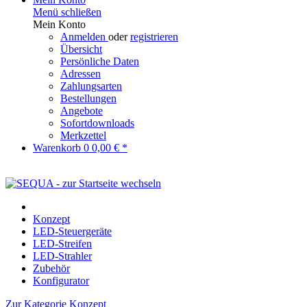
Menü schließen
Mein Konto
Anmelden
oder
registrieren
Übersicht
Persönliche Daten
Adressen
Zahlungsarten
Bestellungen
Angebote
Sofortdownloads
Merkzettel
Warenkorb
0
0,00 € *
Konzept
LED-Steuergeräte
LED-Streifen
LED-Strahler
Zubehör
Konfigurator
Zur Kategorie Konzept