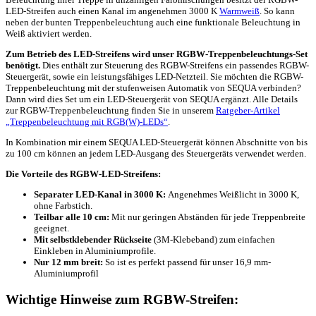
LED-Streifen auch einen Kanal im angenehmen 3000 K
Warmweiß
. So kann
neben der bunten Treppenbeleuchtung auch eine funktionale Beleuchtung in
Weiß aktiviert werden.
Zum Betrieb des LED-Streifens wird unser RGBW-Treppenbeleuchtungs-Set
benötigt.
Dies enthält zur Steuerung des RGBW-Streifens ein passendes RGBW-
Steuergerät, sowie ein leistungsfähiges LED-Netzteil. Sie möchten die RGBW-
Treppenbeleuchtung mit der stufenweisen Automatik von SEQUA verbinden?
Dann wird dies Set um ein LED-Steuergerät von SEQUA ergänzt. Alle Details
zur RGBW-Treppenbeleuchtung finden Sie in unserem
Ratgeber-Artikel
„Treppenbeleuchtung mit RGB(W)-LEDs“
.
In Kombination mir einem SEQUA LED-Steuergerät können Abschnitte von bis
zu 100 cm können an jedem LED-Ausgang des Steuergeräts verwendet werden.
Die Vorteile des RGBW-LED-Streifens:
Separater LED-Kanal in 3000 K:
Angenehmes Weißlicht in 3000 K,
ohne Farbstich.
Teilbar alle 10 cm:
Mit nur geringen Abständen für jede Treppenbreite
geeignet.
Mit selbstklebender Rückseite
(3M-Klebeband) zum einfachen
Einkleben in Aluminiumprofile.
Nur 12 mm breit:
So ist es perfekt passend für unser 16,9 mm-
Aluminiumprofil
Wichtige Hinweise zum RGBW-Streifen: