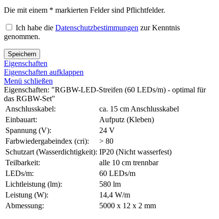
Die mit einem * markierten Felder sind Pflichtfelder.
Ich habe die
Datenschutzbestimmungen
zur Kenntnis
genommen.
Speichern
Eigenschaften
Eigenschaften aufklappen
Menü schließen
Eigenschaften: "RGBW-LED-Streifen (60 LEDs/m) - optimal für
das RGBW-Set"
Anschlusskabel:
ca. 15 cm Anschlusskabel
Einbauart:
Aufputz (Kleben)
Spannung (V):
24 V
Farbwiedergabeindex (cri):
> 80
Schutzart (Wasserdichtigkeit):
IP20 (Nicht wasserfest)
Teilbarkeit:
alle 10 cm trennbar
LEDs/m:
60 LEDs/m
Lichtleistung (lm):
580 lm
Leistung (W):
14,4 W/m
Abmessung:
5000 x 12 x 2 mm