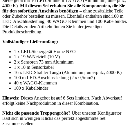
Steuergerät mit 16 LED-Strahlern TANGO (Aluminium, unterputz,
4000 K).
Mit diesem Set erhalten Sie alle Komponenten, die Sie
für den sofortigen Anschluss benötigen
– ohne zusätzliche Teile
oder Zubehör bestellen zu müssen. Ebenfalls enthalten sind:100 m
LED-Anschlussleitung, 40 WAGO-Klemmen und 100 Kabelbinder.
Die Details zu den Artikeln finden Sie in der jeweiligen
Produktbeschreibung.
Vollständiger Lieferumfang:
1 x LED-Steuergerät Home NEO
1 x 19 W-Netzteil (10 V)
2 x Sensoren 73 mm Aluminium
1 x 10 m Sensorkabel
16 x LED-Strahler Tango (Aluminium, unterputz, 4000 K)
100 m LED-Anschlussleitung (2 x 0,5mm2)
40 x WAGO-Klemmen
100 x Kabelbinder
Hinweis:
Dieses Angebot ist auf 6 Sets limitiert. Nach Abverkauf
erfolgt keine Nachproduktion in dieser Kombination.
Nicht die passende Treppengröße?
Über unseren Konfigurator
lässt sich in wenigen Klicks das perfekt abgestimmte Set
zusammenstellen.