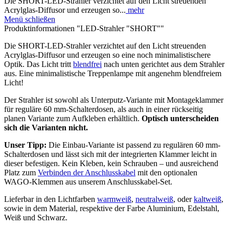
Die SHORT-LED-Strahler verzichtet auf den Licht streuenden
Acrylglas-Diffusor und erzeugen so...
mehr
Menü schließen
Produktinformationen "LED-Strahler "SHORT""
Die SHORT-LED-Strahler verzichtet auf den Licht streuenden
Acrylglas-Diffusor und erzeugen so eine noch minimalistischere
Optik. Das Licht tritt
blendfrei
nach unten gerichtet aus dem Strahler
aus. Eine minimalistische Treppenlampe mit angenehm blendfreiem
Licht!
Der Strahler ist sowohl als Unterputz-Variante mit Montageklammer
für reguläre 60 mm-Schalterdosen, als auch in einer rückseitig
planen Variante zum Aufkleben erhältlich.
Optisch unterscheiden
sich die Varianten nicht.
Unser Tipp:
Die Einbau-Variante ist passend zu regulären 60 mm-
Schalterdosen und lässt sich mit der integrierten Klammer leicht in
dieser befestigen. Kein Kleben, kein Schrauben – und ausreichend
Platz zum
Verbinden der Anschlusskabel
mit den optionalen
WAGO-Klemmen aus unserem Anschlusskabel-Set.
Lieferbar in den Lichtfarben
warmweiß
,
neutralweiß
, oder
kaltweiß
,
sowie in dem Material, respektive der Farbe Aluminium, Edelstahl,
Weiß und Schwarz.