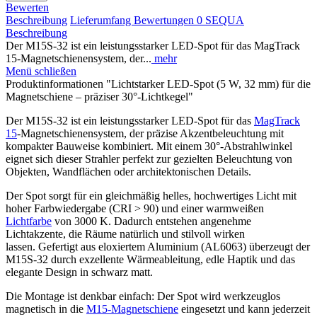
Bewerten
Beschreibung
Lieferumfang
Bewertungen
0
SEQUA
Beschreibung
Der M15S-32 ist ein leistungsstarker LED-Spot für das MagTrack
15-Magnetschienensystem, der...
mehr
Menü schließen
Produktinformationen "Lichtstarker LED-Spot (5 W, 32 mm) für die
Magnetschiene – präziser 30°-Lichtkegel"
Der M15S-32 ist ein leistungsstarker LED-Spot für das
MagTrack
15
-Magnetschienensystem, der präzise Akzentbeleuchtung mit
kompakter Bauweise kombiniert. Mit einem 30°-Abstrahlwinkel
eignet sich dieser Strahler perfekt zur gezielten Beleuchtung von
Objekten, Wandflächen oder architektonischen Details.
Der Spot sorgt für ein gleichmäßig helles, hochwertiges Licht mit
hoher Farbwiedergabe (CRI > 90) und einer warmweißen
Lichtfarbe
von 3000 K. Dadurch entstehen angenehme
Lichtakzente, die Räume natürlich und stilvoll wirken
lassen. Gefertigt aus eloxiertem Aluminium (AL6063) überzeugt der
M15S-32 durch exzellente Wärmeableitung, edle Haptik und das
elegante Design in schwarz matt.
Die Montage ist denkbar einfach: Der Spot wird werkzeuglos
magnetisch in die
M15-Magnetschiene
eingesetzt und kann jederzeit