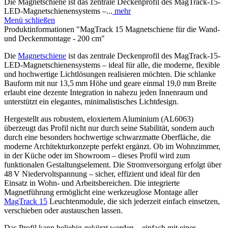
Die Magnetschiene ist das zentrale Deckenprofil des MagTrack-15-
LED-Magnetschienensystems –...
mehr
Menü schließen
Produktinformationen "MagTrack 15 Magnetschiene für die Wand-
und Deckenmontage - 200 cm"
Die
Magnetschiene
ist das zentrale Deckenprofil des MagTrack-15-
LED-Magnetschienensystems – ideal für alle, die moderne, flexible
und hochwertige Lichtlösungen realisieren möchten. Die schlanke
Bauform mit nur 13,5 mm Höhe und geare einmal 19,0 mm Breite
erlaubt eine dezente Integration in nahezu jeden Innenraum und
unterstützt ein elegantes, minimalistisches Lichtdesign.
Hergestellt aus robustem, eloxiertem Aluminium (AL6063)
überzeugt das Profil nicht nur durch seine Stabilität, sondern auch
durch eine besonders hochwertige schwarzmatte Oberfläche, die
moderne Architekturkonzepte perfekt ergänzt. Ob im Wohnzimmer,
in der Küche oder im Showroom – dieses Profil wird zum
funktionalen Gestaltungselement. Die Stromversorgung erfolgt über
48 V Niedervoltspannung – sicher, effizient und ideal für den
Einsatz in Wohn- und Arbeitsbereichen. Die integrierte
Magnetführung ermöglicht eine werkzeuglose Montage aller
MagTrack 15
Leuchtenmodule, die sich jederzeit einfach einsetzen,
verschieben oder austauschen lassen.
Das Profil kann beliebig gekürzt werden – einfach mit einer