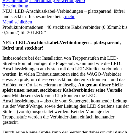
Beschreibung
Lieferumfang
Bewertungen
0
Beschreibung
NEU: LED-Anschlusskabel-Verbindungen – platzsparend, lötfrei
und steckbar! Insbesondere bei...
mehr
Menü schließen
Produktinformationen "40 steckbare Kabelverbinder (0,35mm2 bis
0,5mm2) für 20 LEDs"
NEU: LED-Anschlusskabel-Verbindungen – platzsparend,
lötfrei und steckbar!
Insbesondere bei der Installation von Treppenstufen mit LED-
Streifen kommt häufiger die Frage auf, wann und wie die LED-
Anschlussleitungen am besten mit den LED-Streifen verbunden
werden. In vielen Einbausituationen sind die WAGO-Verbinder
etwas zu groß, um diese versteckt montieren zu können – und das
Anlöten vor Ort ist wiederum mühselig.
An genau dieser Stelle
spielt unser neuer, steckbarer Kabelverbinder seine Vorteile
aus:
Mit diesem steckbaren Clip können die LED-
Anschlussleitungen – also die vom Steuergerät kommende Leitung
aus der Wand/Wange, sowie der Leitung des LED-Streifens aus der
Stufe – (vorab) ausgestattet werden. Bei der Montage der
Treppenstufe werden die Verbinder dann einfach ineinander
gesteckt.
Durch seine kleine Größe kann der Verbinder dabei sowohl
durch