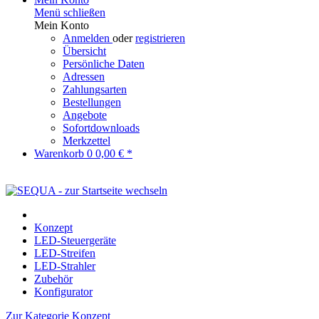
Menü schließen
Mein Konto
Anmelden
oder
registrieren
Übersicht
Persönliche Daten
Adressen
Zahlungsarten
Bestellungen
Angebote
Sofortdownloads
Merkzettel
Warenkorb
0
0,00 € *
Konzept
LED-Steuergeräte
LED-Streifen
LED-Strahler
Zubehör
Konfigurator
Zur Kategorie Konzept