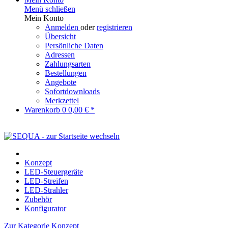
Menü schließen
Mein Konto
Anmelden
oder
registrieren
Übersicht
Persönliche Daten
Adressen
Zahlungsarten
Bestellungen
Angebote
Sofortdownloads
Merkzettel
Warenkorb
0
0,00 € *
Konzept
LED-Steuergeräte
LED-Streifen
LED-Strahler
Zubehör
Konfigurator
Zur Kategorie Konzept