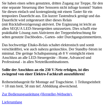
Sie haben einen selten genutzten, dritten Zugang zur Treppe, für den
eine separate Steuerung über Sensoren nicht infrage kommt? Statten
Sie diesen einfach und kostengünstig mit einem Taster für ein
temporäres Dauerlicht aus. Ein kurzer Tastendruck genügt und das
Dauerlicht wird zeitgesteuert über dieses Relais
(mit Rückfallverzögerung) aktiviert. Die Ergänzung ist leicht an
allen SEQUA LED-Steuergeräten umzusetzen. Dies schafft eine
praktikable Lösung zum Aktivieren der Treppenbeleuchtung für
selten genutzte Dachboden-, Garten- oder Durchgangszimmertüren.
Das hochwertige Eltako-Relais schaltet elektronisch und somit
verschleißfrei, wie auch nahezu geräuschlos. Der Standby-Strom ist
minimal. Die geringe Schaltspannung ab 8 V ermöglicht einen
Anschluss an alle LED-Steuergeräte - Home, Advanced und
Professional - in allen Netzteilkombinationen.
Sollte der Anschluss an ein 230 V-Netz erfolgen, ist dies
zwingend von einer Elektro-Fachkraft auszuführen!
Reiheneinbaugerät für Montage auf Tragschiene. 1 Teilungseinheit
= 18 mm breit, 58 mm tief. Abbildung abweichend.
Zur Bedienungsanleitung (Hersteller-Webseite).
Lieferumfang