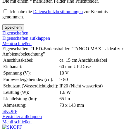
Die mit einem * markierten Felder sind Pflichtfelder.
Ich habe die
Datenschutzbestimmungen
zur Kenntnis
genommen.
Speichern
Eigenschaften
Eigenschaften aufklappen
Menü schließen
Eigenschaften: "LED-Bodenstrahler "TANGO MAX" - ideal zur
Ambientebeleuchtung"
Anschlusskabel:
ca. 15 cm Anschlusskabel
Einbauart:
60 mm UP-Dose
Spannung (V):
10 V
Farbwiedergabeindex (cri):
> 80
Schutzart (Wasserdichtigkeit):
IP20 (Nicht wasserfest)
Leistung (W):
1,6 W
Lichtleistung (lm):
65 lm
Abmessung:
73 x 143 mm
SKOFF
Hersteller aufklappen
Menü schließen