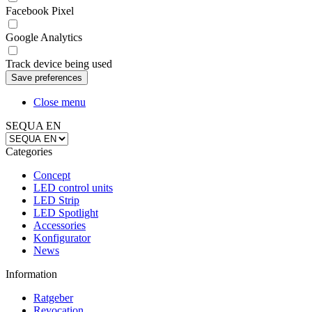
Facebook Pixel
Google Analytics
Track device being used
Close menu
SEQUA EN
Categories
Concept
LED control units
LED Strip
LED Spotlight
Accessories
Konfigurator
News
Information
Ratgeber
Revocation