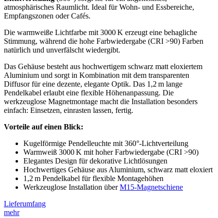
atmosphärisches Raumlicht. Ideal für Wohn- und Essbereiche,
Empfangszonen oder Cafés.
Die warmweiße Lichtfarbe mit 3000 K erzeugt eine behagliche
Stimmung, während die hohe Farbwiedergabe (CRI >90) Farben
natürlich und unverfälscht wiedergibt.
Das Gehäuse besteht aus hochwertigem schwarz matt eloxiertem
Aluminium und sorgt in Kombination mit dem transparenten
Diffusor für eine dezente, elegante Optik. Das 1,2 m lange
Pendelkabel erlaubt eine flexible Höhenanpassung. Die
werkzeuglose Magnetmontage macht die Installation besonders
einfach: Einsetzen, einrasten lassen, fertig.
Vorteile auf einen Blick:
Kugelförmige Pendelleuchte mit 360°-Lichtverteilung
Warmweiß 3000 K mit hoher Farbwiedergabe (CRI >90)
Elegantes Design für dekorative Lichtlösungen
Hochwertiges Gehäuse aus Aluminium, schwarz matt eloxiert
1,2 m Pendelkabel für flexible Montagehöhen
Werkzeuglose Installation über
M15-Magnetschiene
Lieferumfang
mehr