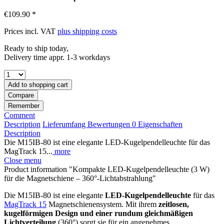
€109.90 *
Prices incl. VAT
plus shipping costs
Ready to ship today,
Delivery time appr. 1-3 workdays
Add to
shopping cart
Compare
Remember
Comment
Description
Lieferumfang
Bewertungen
0
Eigenschaften
Description
Die M15IB-80 ist eine elegante LED-Kugelpendelleuchte für das
MagTrack 15...
more
Close menu
Product information "Kompakte LED-Kugelpendelleuchte (3 W)
für die Magnetschiene – 360°-Lichtabstrahlung"
Die M15IB-80 ist eine elegante
LED-Kugelpendelleuchte
für das
MagTrack 15
Magnetschienensystem. Mit ihrem
zeitlosen,
kugelförmigen Design und einer rundum gleichmäßigen
Lichtverteilung
(360°) sorgt sie für ein angenehmes,