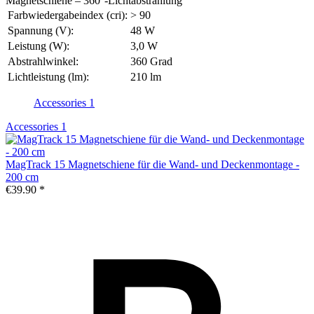
Magnetschiene – 360°-Lichtabstrahlung"
Farbwiedergabeindex (cri):
> 90
Spannung (V):
48 W
Leistung (W):
3,0 W
Abstrahlwinkel:
360 Grad
Lichtleistung (lm):
210 lm
Accessories
1
Accessories
1
MagTrack 15 Magnetschiene für die Wand- und Deckenmontage -
200 cm
€39.90 *