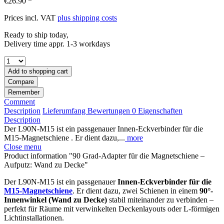
€26.90 *
Prices incl. VAT
plus shipping costs
Ready to ship today,
Delivery time appr. 1-3 workdays
Add to
shopping cart
Compare
Remember
Comment
Description
Lieferumfang
Bewertungen
0
Eigenschaften
Description
Der L90N-M15 ist ein passgenauer Innen-Eckverbinder für die
M15-Magnetschiene . Er dient dazu,...
more
Close menu
Product information "90 Grad-Adapter für die Magnetschiene –
Aufputz: Wand zu Decke"
Der L90N-M15 ist ein passgenauer
Innen-Eckverbinder für die
M15-Magnetschiene
. Er dient dazu, zwei Schienen in einem
90°-
Innenwinkel (Wand zu Decke)
stabil miteinander zu verbinden –
perfekt für Räume mit verwinkelten Deckenlayouts oder L-förmigen
Lichtinstallationen.